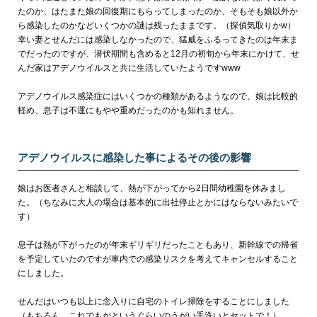
たのか、はたまた娘の回復期にもらってしまったのか、そもそも娘以外か
ら感染したのかなどいくつかの謎は残ったままです。（探偵気取りかw）
幸い妻とせんだには感染しなかったので、猛威をふるってきたのは年末ま
でだったのですが、潜伏期間も含めると12月の初旬から年末にかけて、せ
んだ家はアデノウイルスと共に生活していたようですwww
アデノウイルス感染症にはいくつかの種類があるようなので、娘は比較的
軽め、息子は不運にもやや重めだったのかも知れません。
アデノウイルスに感染した事によるその後の影響
娘はお医者さんと相談して、熱が下がってから2日間幼稚園を休みまし
た。（ちなみに大人の場合は基本的に出社停止とかにはならないみたいで
す）
息子は熱が下がったのが年末ギリギリだったこともあり、新幹線での帰省
を予定していたのですが車内での感染リスクを考えてキャンセルすること
にしました。
せんだはいつも以上に念入りに自宅のトイレ掃除をすることにしました
（もちろん、これでもかというぐらいのうがい手洗いとセットで！）