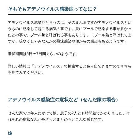
そもそもアデノウイルス感染症ってなに？
アデノウイルス感染症と言うのは、そのまんまですがアデノウイルスとい
うものに感染して起こる病気の事です。夏にプールで感染する事が多かっ
たとの事で、
プール熱
と呼ばれる事もあります。
（プール熱と呼ばれてま
すが、咳やくしゃみなんかの飛沫感染や便からの感染もあるようです）
潜伏期間は5日〜7日間ぐらいのようです。
詳しい情報は「アデノウイルス」で検索すると色々出てきますのでそちら
を見てみてください。
アデノウイルス感染症の症状など（せんだ家の場合）
せんだ家では年末にかけて娘、息子の2人とも時間差でかかりました。そ
れぞれの症状なんかをざっとまとめるとこんな感じです。
娘