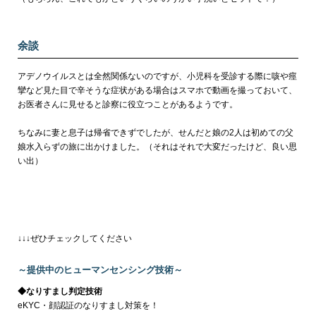
余談
アデノウイルスとは全然関係ないのですが、小児科を受診する際に咳や痙
攣など見た目で辛そうな症状がある場合はスマホで動画を撮っておいて、
お医者さんに見せると診察に役立つことがあるようです。
ちなみに妻と息子は帰省できずでしたが、せんだと娘の2人は初めての父
娘水入らずの旅に出かけました。（それはそれで大変だったけど、良い思
い出）
↓↓↓ぜひチェックしてください
～提供中のヒューマンセンシング技術～
◆なりすまし判定技術
eKYC・顔認証のなりすまし対策を！