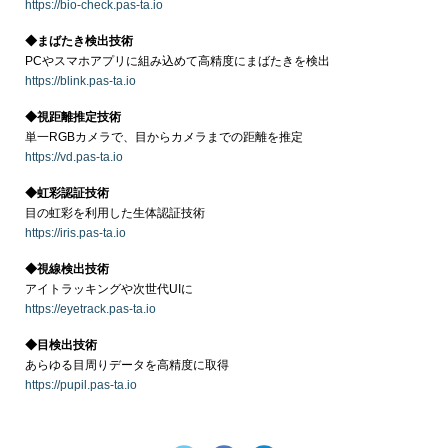
https://bio-check.pas-ta.io
◆まばたき検出技術
PCやスマホアプリに組み込めて高精度にまばたきを検出
https://blink.pas-ta.io
◆視距離推定技術
単一RGBカメラで、目からカメラまでの距離を推定
https://vd.pas-ta.io
◆虹彩認証技術
目の虹彩を利用した生体認証技術
https://iris.pas-ta.io
◆視線検出技術
アイトラッキングや次世代UIに
https://eyetrack.pas-ta.io
◆目検出技術
あらゆる目周りデータを高精度に取得
https://pupil.pas-ta.io