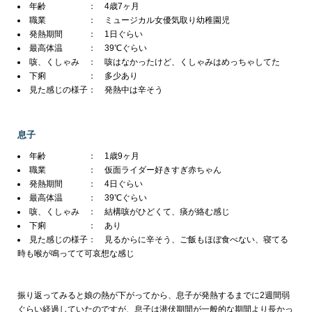
年齢 ： 4歳7ヶ月
職業 ： ミュージカル女優気取り幼稚園児
発熱期間 ： 1日ぐらい
最高体温 ： 39℃ぐらい
咳、くしゃみ ： 咳はなかったけど、くしゃみはめっちゃしてた
下痢 ： 多少あり
見た感じの様子： 発熱中は辛そう
息子
年齢 ： 1歳9ヶ月
職業 ： 仮面ライダー好きすぎ赤ちゃん
発熱期間 ： 4日ぐらい
最高体温 ： 39℃ぐらい
咳、くしゃみ ： 結構咳がひどくて、痰が絡む感じ
下痢 ： あり
見た感じの様子： 見るからに辛そう、ご飯もほぼ食べない、寝てる
時も喉が鳴ってて可哀想な感じ
振り返ってみると娘の熱が下がってから、息子が発熱するまでに2週間弱
ぐらい経過していたのですが、息子は潜伏期間が一般的な期間より長かっ