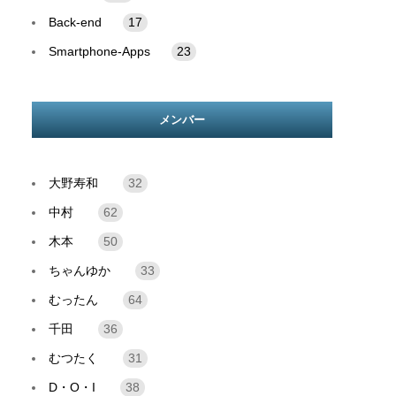
Back-end
17
Smartphone-Apps
23
メンバー
大野寿和
32
中村
62
木本
50
ちゃんゆか
33
むったん
64
千田
36
むつたく
31
D・O・I
38