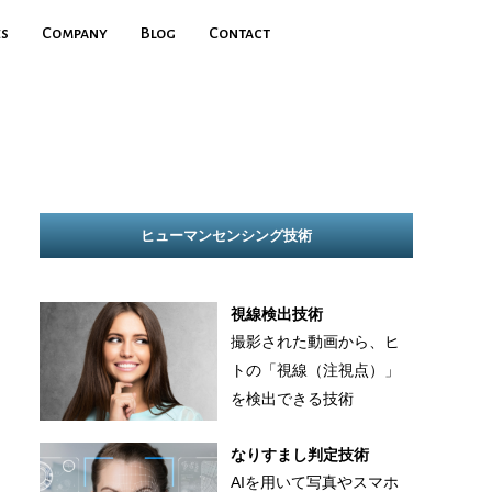
es
Company
Blog
Contact
ヒューマンセンシング技術
視線検出技術
撮影された動画から、ヒ
トの「視線（注視点）」
を検出できる技術
なりすまし判定技術
AIを用いて写真やスマホ