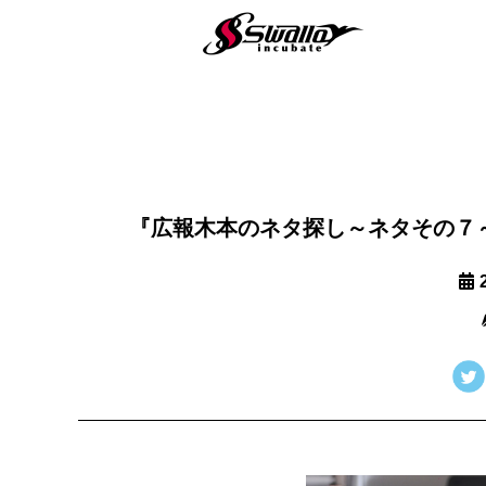
『広報木本のネタ探し～ネタその７