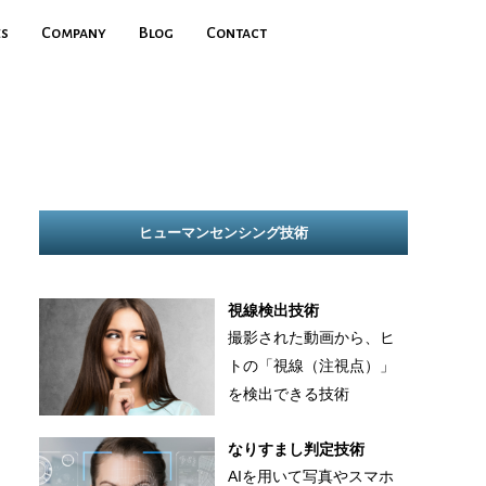
es
Company
Blog
Contact
ヒューマンセンシング技術
視線検出技術
撮影された動画から、ヒ
トの「視線（注視点）」
を検出できる技術
なりすまし判定技術
AIを用いて写真やスマホ