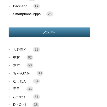
Back-end
17
Smartphone-Apps
23
メンバー
大野寿和
32
中村
62
木本
50
ちゃんゆか
33
むったん
64
千田
36
むつたく
31
D・O・I
38