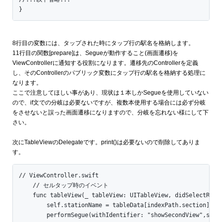
}
8行目の変数には、タップされた時にタップ行の駅名を格納します。
11行目の関数[prepare]は、Segueが動作すること(画面遷移)を
ViewControllerに通知する役割になります。遷移先のControllerを定義
し、そのControllerのパブリック変数にタップ行の駅名を格納する処理に
なります。
ここで注意してほしい事があり、現状は１本しかSegueを使用していない
ので、if文での分岐は必要ないですが、複数本使用する場合には必ず分岐
をさせないと誤った画面遷移になりますので、分岐を忘れない様にして下
さい。
次にTableViewのDelegateです。print()は必要ないので削除してありま
す。
// ViewController.swift

    // セルタップ時のイベント

    func tableView(_ tableView: UITableView, didSelectRowAt
        self.stationName = tableData[indexPath.section][ind
        performSegue(withIdentifier: "showSecondView",sende