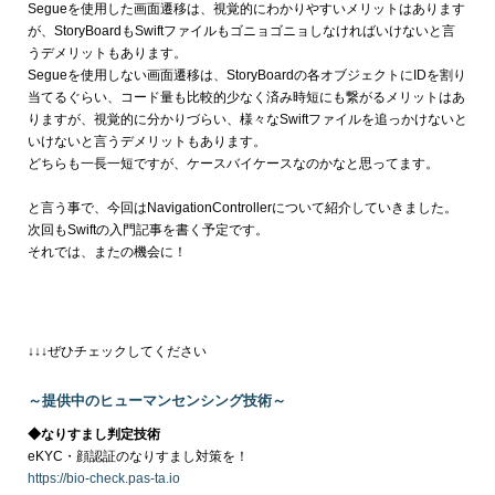
Segueを使用した画面遷移は、視覚的にわかりやすいメリットはあります
が、StoryBoardもSwiftファイルもゴニョゴニョしなければいけないと言
うデメリットもあります。
Segueを使用しない画面遷移は、StoryBoardの各オブジェクトにIDを割り
当てるぐらい、コード量も比較的少なく済み時短にも繋がるメリットはあ
りますが、視覚的に分かりづらい、様々なSwiftファイルを追っかけないと
いけないと言うデメリットもあります。
どちらも一長一短ですが、ケースバイケースなのかなと思ってます。
と言う事で、今回はNavigationControllerについて紹介していきました。
次回もSwiftの入門記事を書く予定です。
それでは、またの機会に！
↓↓↓ぜひチェックしてください
～提供中のヒューマンセンシング技術～
◆なりすまし判定技術
eKYC・顔認証のなりすまし対策を！
https://bio-check.pas-ta.io