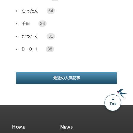
むったん
64
千田
36
むつたく
31
D・O・I
38
最近の人気記事
Top
Home
News