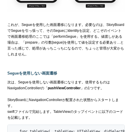
これが、Segueを使用した画面遷移になります。必要なのは、StoryBoard
でSegueを引っ張って、そのSegueにIdentityを設定、どこぞのイベント
で画面遷移処理のここでは「performSegue」を使用する。値渡しがある
場合は、「prepare」の引数[segue]を使用して値を設定する必要あり…と
言った感じで、処理があっちこっちになるので、ちょっと管理が大変かも
しれません。
Segueを使用しない画面遷移
次は、Segueを使用しない画面遷移になります。使用するものは
NavigationControllerの「
pushViewController
」の1つです。
StoryBoardにNavigationControllerが配置された状態からスタートしま
す。
swiftファイルで完結します。TableViewのタップイベントに以下のコード
を記載します。
    func tableView(_ tableView: UITableView, didSelectRowAt