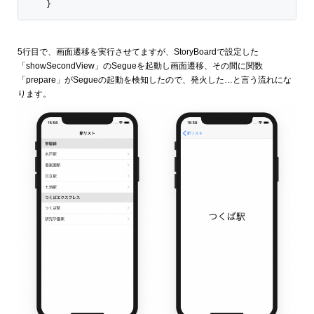
    }
5行目で、画面遷移を実行させてますが、StoryBoardで設定した
「showSecondView」のSegueを起動し画面遷移、その間に関数
「prepare」がSegueの起動を検知したので、発火した…と言う流れにな
ります。