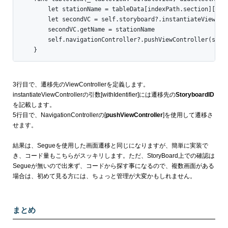
        let stationName = tableData[indexPath.section][inde
        let secondVC = self.storyboard?.instantiateViewCont
        secondVC.getName = stationName

        self.navigationController?.pushViewController(secon
    }
3行目で、遷移先のViewControllerを定義します。
instantiateViewControllerの引数[withIdentifier]には遷移先の
StoryboardID
を記載します。
5行目で、NavigationControllerの[
pushViewController
]を使用して遷移さ
せます。
結果は、Segueを使用した画面遷移と同じになりますが、簡単に実装で
き、コード量もこちらがスッキリします。ただ、StoryBoard上での確認は
Segueが無いので出来ず、コードから探す事になるので、複数画面がある
場合は、初めて見る方には、ちょっと管理が大変かもしれません。
まとめ