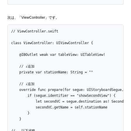
次は、「ViewController」です。
// ViewController.seift

class ViewController: UIViewController {

    @IBOutlet weak var tableView: UITableView!

    // ↓追加

    private var stationName: String = ""

    // ↓追加

    override func prepare(for segue: UIStoryboardSegue, sen
        if (segue.identifier == "showSecondView") {

            let secondVC = segue.destination as! SecondView
            secondVC.getName = self.stationName

        }

    }

//...以下省略...
