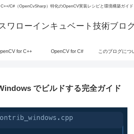
C++/C#（OpenCvSharp）特化のOpenCV実装レシピと環境構築ガイド
スワローインキュベート技術ブロ
penCV for C++
OpenCV for C#
このブログにつ
ib を Windows でビルドする完全ガイド