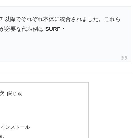
Uco は 4.7 以降でそれぞれ本体に統合されました。これら
rib が必要な代表例は
SURF・
次
022 のインストール
ール