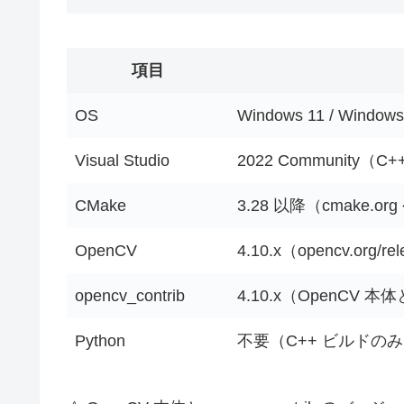
項目
OS
Windows 11 / Windows 
Visual Studio
2022 Communit
CMake
3.28 以降（cmake.or
OpenCV
4.10.x（opencv.org/re
opencv_contrib
4.10.x（OpenCV
Python
不要（C++ ビルドの