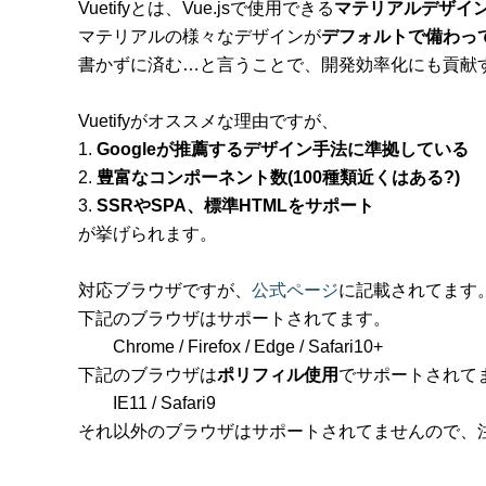
Vuetifyとは、Vue.jsで使用できる
マテリアルデザイ
マテリアルの様々なデザインが
デフォルトで備わっ
書かずに済む…と言うことで、開発効率化にも貢献
Vuetifyがオススメな理由ですが、
Google
が推薦するデザイン手法に準拠している
豊富なコンポーネント数(100種類近くはある?)
SSRやSPA、標準HTMLをサポート
が挙げられます。
対応ブラウザですが、
公式ページ
に記載されてます
下記のブラウザはサポートされてます。
Chrome / Firefox / Edge / Safari10+
下記のブラウザは
ポリフィル使用
でサポートされて
IE11 / Safari9
それ以外のブラウザはサポートされてませんので、