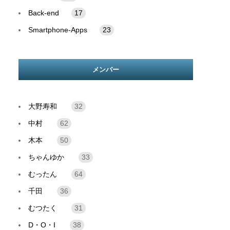
Back-end
17
Smartphone-Apps
23
メンバー
大野寿和
32
中村
62
木本
50
ちゃんゆか
33
むったん
64
千田
36
むつたく
31
D・O・I
38