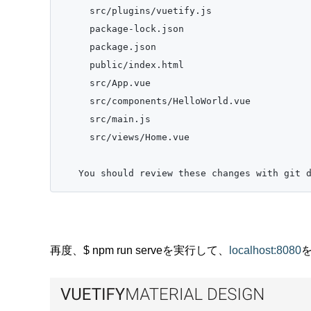
     src/plugins/vuetify.js

     package-lock.json

     package.json

     public/index.html

     src/App.vue

     src/components/HelloWorld.vue

     src/main.js

     src/views/Home.vue

   You should review these changes with git 
再度、
$ npm run serve
を実行して、
localhost:8080