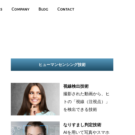
es
Company
Blog
Contact
ヒューマンセンシング技術
視線検出技術
撮影された動画から、ヒ
トの「視線（注視点）」
を検出できる技術
なりすまし判定技術
AIを用いて写真やスマホ