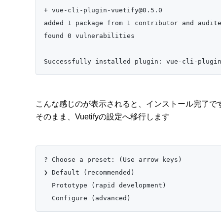
+ vue-cli-plugin-vuetify@0.5.0

added 1 package from 1 contributor and audite
found 0 vulnerabilities

Successfully installed plugin: vue-cli-plugi
こんな感じのが表示されると、インストール完了で
そのまま、Vuetifyの設定へ移行します
? Choose a preset: (Use arrow keys)

❯ Default (recommended)

  Prototype (rapid development)

  Configure (advanced)