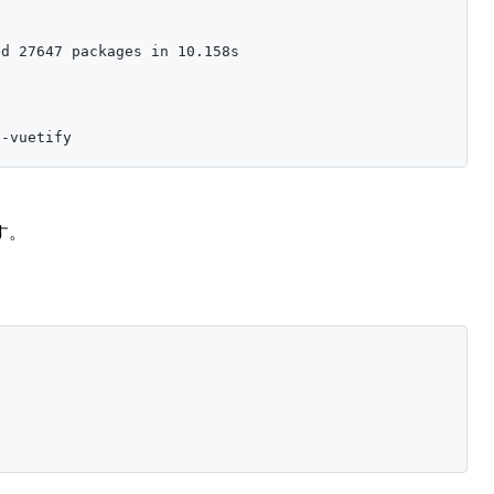
d 27647 packages in 10.158s

n-vuetify
す。