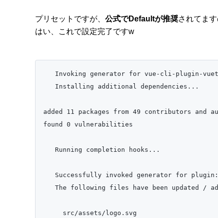
プリセットですが、
公式でDefaultが推奨
されてます
はい、これで設定完了ですw
   Invoking generator for vue-cli-plugin-vuet
   Installing additional dependencies...

added 11 packages from 49 contributors and au
found 0 vulnerabilities

   Running completion hooks...

   Successfully invoked generator for plugin:
   The following files have been updated / ad
     src/assets/logo.svg
