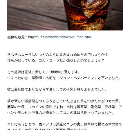
画像転載元：
http://buzz-netnews.com/coke_medicine
そもそもコーラはいつどのように飲みまれ始めたのでしょうか？
僕らが知っている、コカ・コーラ社が発明したのでしょうか？
その起源は意外に新しく、1886年に遡ります。
つくったのは、薬剤師！名前を「ジョン・ペンバートン」と言いました。
彼は薬剤師でありながら学者としての研究も怠りませんでした。
彼が新しい頭痛薬をつくろうとしていたときに目をつけたのが
コカの葉
。
麻薬の一種、コカインの原料ですね。当時は興奮薬、消化薬、強壮薬、ア
ヘンやモルヒネ中毒の治療薬としてコカの葉は活用されていました。
そしてもうひとつ、西アフリカ原産の
コラの実
。
熱帯林で摂れる木の実で
カフェインが多く含まれていて興奮作用があります。