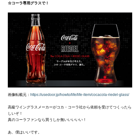
☆コーラ専用グラスで！
画像転載元：
https://usedoor.jp/howto/life/life-item/cocacola-riedel-glass/
高級ワイングラスメーカーがコカ・コーラ社から依頼を受けてつくったら
しいぞ！
真のコーラファンなら買うしか無いいいいい！
あ、僕はいいです。