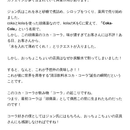
ジョン氏はこれを水と砂糖で煮詰め、シロップをつくり、薬局で売り始め
ました。
coka
と
kola
を使った頭痛薬なので、kolaのKをCに変えて、
「Coka-
Cola」
という名前で。
しかし、この頭痛薬のコカ・コーラ。味が濃すぎてお客さんには不評！あ
る日、お客さんから、
「水を入れて薄めてくれ！」とリクエストが入りました。
しかし、おっちょこちょいの店員はなぜか炭酸水で割ってしまいました！
すると、なんと、これが予想外の美味しさ！！
これが後に世界を席巻する“清涼飲料水コカ・コーラ”誕生の瞬間だという
ことです。
このコカ・コーラが飲み物「コーラ」の起こりですね。
つまり、最初コーラは「頭痛薬」として偶然この世に生まれたものだった
のです！
コーラ好きの僕としてはジョン氏にはもちろん、おっちょこちょいの店員
さんにも感謝しなければですね！