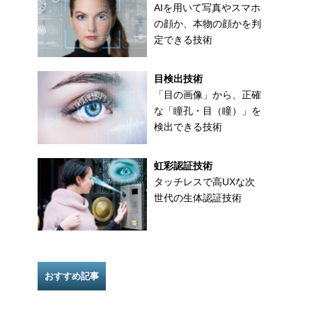
AIを用いて写真やスマホ
の顔か、本物の顔かを判
定できる技術
目検出技術
「目の画像」から、正確
な「瞳孔・目（瞳）」を
検出できる技術
虹彩認証技術
タッチレスで高UXな次
世代の生体認証技術
おすすめ記事