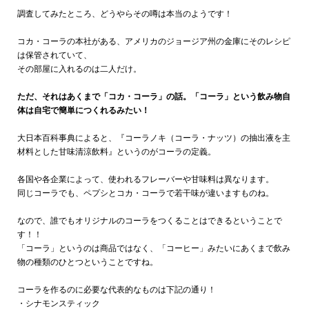
調査してみたところ、どうやらその噂は本当のようです！
コカ・コーラの本社がある、アメリカのジョージア州の金庫にそのレシピ
は保管されていて、
その部屋に入れるのは二人だけ。
ただ、それはあくまで「コカ・コーラ」の話。「コーラ」という飲み物自
体は自宅で簡単につくれるみたい！
大日本百科事典によると、『コーラノキ（コーラ・ナッツ）の抽出液を主
材料とした甘味清涼飲料』というのがコーラの定義。
各国や各企業によって、使われるフレーバーや甘味料は異なります。
同じコーラでも、ペプシとコカ・コーラで若干味が違いますものね。
なので、誰でもオリジナルのコーラをつくることはできるということで
す！！
「コーラ」というのは商品ではなく、「コーヒー」みたいにあくまで飲み
物の種類のひとつということですね。
コーラを作るのに必要な代表的なものは下記の通り！
・シナモンスティック