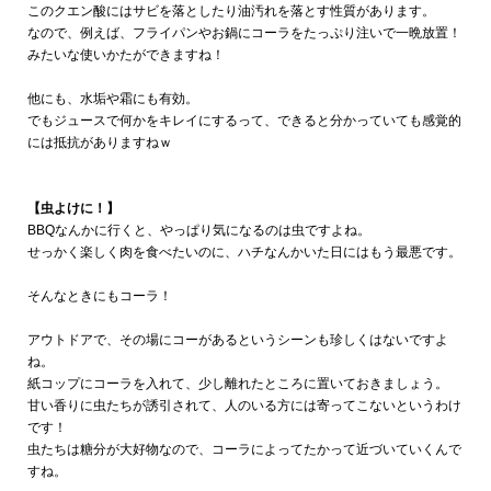
このクエン酸にはサビを落としたり油汚れを落とす性質があります。
なので、例えば、フライパンやお鍋にコーラをたっぷり注いで一晩放置！
みたいな使いかたができますね！
他にも、水垢や霜にも有効。
でもジュースで何かをキレイにするって、できると分かっていても感覚的
には抵抗がありますねｗ
【虫よけに！】
BBQなんかに行くと、やっぱり気になるのは虫ですよね。
せっかく楽しく肉を食べたいのに、ハチなんかいた日にはもう最悪です。
そんなときにもコーラ！
アウトドアで、その場にコーがあるというシーンも珍しくはないですよ
ね。
紙コップにコーラを入れて、少し離れたところに置いておきましょう。
甘い香りに虫たちが誘引されて、人のいる方には寄ってこないというわけ
です！
虫たちは糖分が大好物なので、コーラによってたかって近づいていくんで
すね。