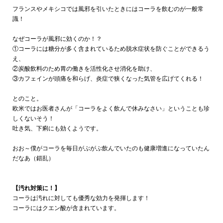
フランスやメキシコでは
風邪を引いたときにはコーラを飲むのが一般常
識！
なぜコーラが風邪に効くのか！？
①コーラには糖分が多く含まれているため脱水症状を防ぐことができるう
え、
②炭酸飲料のため胃の働きを活性化させ消化を助け、
③カフェインが頭痛を和らげ、炎症で狭くなった気管を広げてくれる！
とのこと。
欧米ではお医者さんが「コーラをよく飲んで休みなさい」ということも珍
しくないそう！
吐き気、下痢にも効くようです。
おお～僕がコーラを毎日がぶがぶ飲んでいたのも健康増進になっていたん
だなあ（錯乱）
【汚れ対策に！】
コーラは汚れに対しても優秀な効力を発揮します！
コーラにはクエン酸が含まれています。