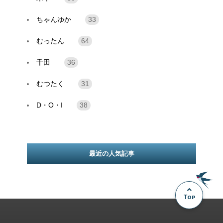
ちゃんゆか
33
むったん
64
千田
36
むつたく
31
D・O・I
38
最近の人気記事
Top