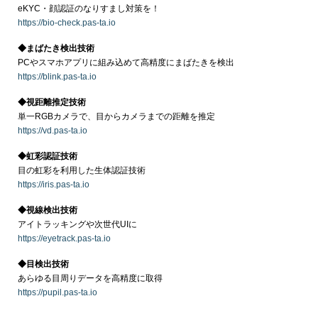
eKYC・顔認証のなりすまし対策を！
https://bio-check.pas-ta.io
◆まばたき検出技術
PCやスマホアプリに組み込めて高精度にまばたきを検出
https://blink.pas-ta.io
◆視距離推定技術
単一RGBカメラで、目からカメラまでの距離を推定
https://vd.pas-ta.io
◆虹彩認証技術
目の虹彩を利用した生体認証技術
https://iris.pas-ta.io
◆視線検出技術
アイトラッキングや次世代UIに
https://eyetrack.pas-ta.io
◆目検出技術
あらゆる目周りデータを高精度に取得
https://pupil.pas-ta.io