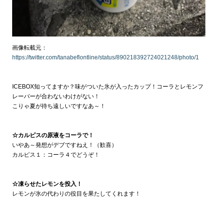
画像転載元：
https://twitter.com/tanabeflontline/status/890218392724021248/photo/1
ICEBOX知ってますか？味がついた氷が入ったカップ！コーラとレモンフ
レーバーが合わないわけがない！
こりゃ夏が待ち遠しいですなあ～！
☆カルピスの原液をコーラで！
いやあ～発想がデブですねえ！（歓喜）
カルピス１：コーラ４でどうぞ！
☆凍らせたレモンを投入！
レモンが氷の代わりの役目を果たしてくれます！