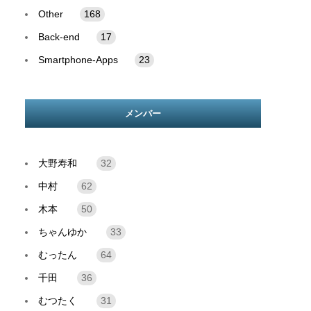
Other
168
Back-end
17
Smartphone-Apps
23
メンバー
大野寿和
32
中村
62
木本
50
ちゃんゆか
33
むったん
64
千田
36
むつたく
31