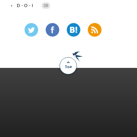
D・O・I
38
Top