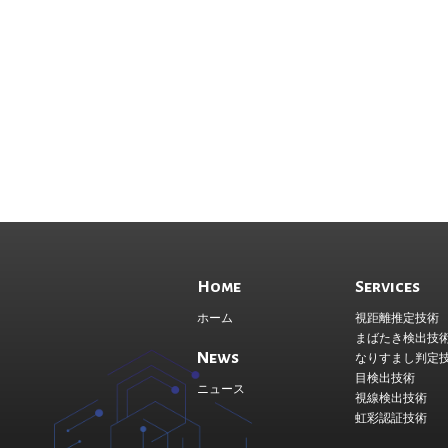
Home
Services
ホーム
視距離推定技術
まばたき検出技
News
なりすまし判定
目検出技術
ニュース
視線検出技術
虹彩認証技術