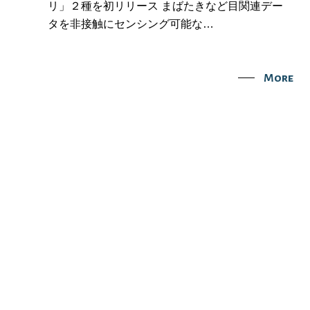
リ」２種を初リリース まばたきなど目関連デー
タを非接触にセンシング可能な…
More