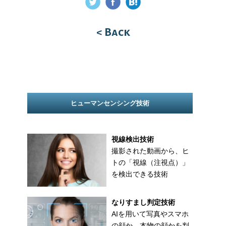
< Back
ヒューマンセンシング技術
視線検出技術
撮影された動画から、ヒ
トの「視線（注視点）」
を検出できる技術
なりすまし判定技術
AIを用いて写真やスマホ
の顔か、本物の顔かを判