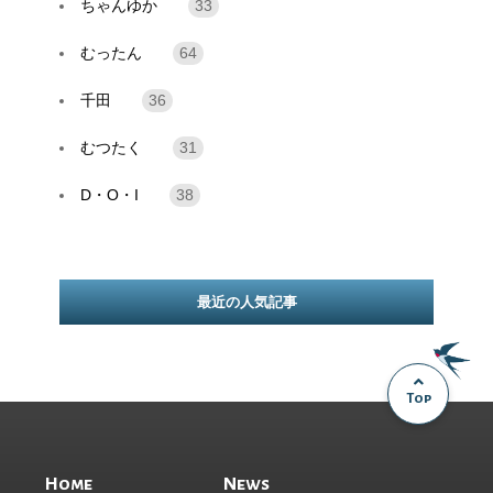
ちゃんゆか
33
むったん
64
千田
36
むつたく
31
D・O・I
38
最近の人気記事
Top
Home
News