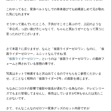
これやってると、変身ベルトなしでの単体遊びでも結構楽しめて元が取れ
た気になれますw
そうやって遊んでいたところ、子供がそこそこ喜ぶので、上記のような
「非公式」っぽい遊び方じゃなくて、ちゃんと買おうぜーとなって買うに
至ったわけでございます。
さて本題？に戻りますが、なんと「仮面ライダーゼロワン」なのに、「仮
面ライダーゼロツー」ユニットなんですね 笑
「
仮面ライダーゼロツー
」というのは「仮面ライダーゼロワン」の最終フ
ォームと噂されている形態の事です。
写真はネットで検索すると沢山出てくるのでそちらをご参照くださいま
せ。どことなく昭和の「仮面ライダー2号」の面影を感じます。
ちなみにコロナの影響で撮影や放送が遅れている為なのか、テレビシリー
ズでもまだ登場してませんし、発売はしていますがCMもせんだは見たこ
とがないです。
さて、そんなこんなのゼロツー変身グッズのセット内容ですが