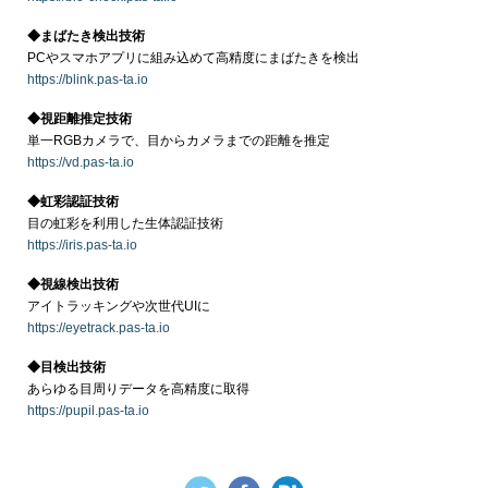
◆まばたき検出技術
PCやスマホアプリに組み込めて高精度にまばたきを検出
https://blink.pas-ta.io
◆視距離推定技術
単一RGBカメラで、目からカメラまでの距離を推定
https://vd.pas-ta.io
◆虹彩認証技術
目の虹彩を利用した生体認証技術
https://iris.pas-ta.io
◆視線検出技術
アイトラッキングや次世代UIに
https://eyetrack.pas-ta.io
◆目検出技術
あらゆる目周りデータを高精度に取得
https://pupil.pas-ta.io