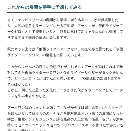
これからの展開を勝手に予想してみる
さて、テレビシリーズの再開から早速「滅亡迅雷.net」が全員復活した
り、人間の悪意をラーニングした人工知能「アーク」が「仮面ライダーア
ークゼロ」として登場したりと、終盤に向けて新キャラなんかも登場して
きてますます毎週の放送が楽しみです。
既にネット上では「仮面ライダーアークゼロ」の進化形と思われる「仮面
ライダーアークワン」の情報も出回っています。
こっからはせんだの勝手な予想ですが、おそらくアークゼロはこれまで敵
対してきた仮面ライダーゼロワンと仮面ライダーサウザーがタッグを組ん
で、どうにかこうにか倒すんだと思います。
（7/5放送回の次回予告でそ
れっぽかった）
しかし、倒したと思った矢先にアークがまた何かをラーニングしてアーク
ワンを生み出すのかなと。
アークワンはめちゃくちゃ強くて、なぜか今度は滅亡迅雷.netともタッグ
を組んだりして闘うものの、今度こそ絶対絶命という感じの展開になった
時に、飛電インテリジェンスが誇る最高の人工知能、衛星「ゼア」が満を
持してゼロツーユニット & ゼロツープログライズキーを作りだすみたいな
感じだと予想しています。