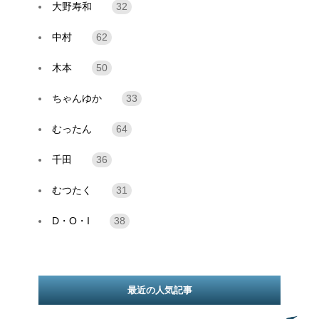
大野寿和
32
中村
62
木本
50
ちゃんゆか
33
むったん
64
千田
36
むつたく
31
D・O・I
38
最近の人気記事