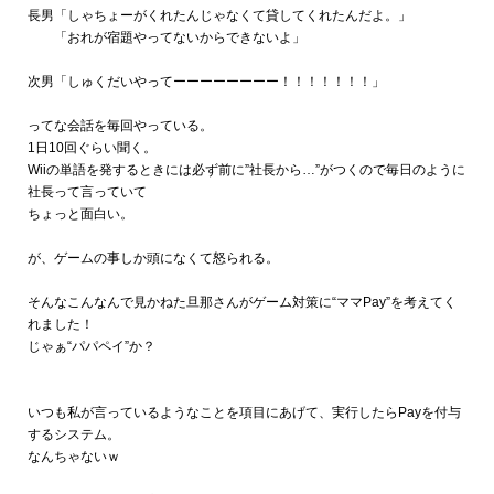
長男「しゃちょーがくれたんじゃなくて貸してくれたんだよ。」
「おれが宿題やってないからできないよ」
次男「しゅくだいやってーーーーーーーー！！！！！！！」
ってな会話を毎回やっている。
1日10回ぐらい聞く。
Wiiの単語を発するときには必ず前に”社長から…”がつくので毎日のように
社長って言っていて
ちょっと面白い。
が、ゲームの事しか頭になくて怒られる。
そんなこんなんで見かねた旦那さんがゲーム対策に
“ママPay”
を考えてく
れました！
じゃぁ“パパペイ”か？
いつも私が言っているようなことを項目にあげて、実行したらPayを付与
するシステム。
なんちゃないｗ