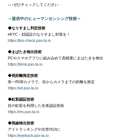
↓↓↓ぜひチェックしてください
～提供中のヒューマンセンシング技術～
◆なりすまし判定技術
eKYC・顔認証のなりすまし対策を！
https://bio-check.pas-ta.io
◆まばたき検出技術
PCやスマホアプリに組み込めて高精度にまばたきを検出
https://blink.pas-ta.io
◆視距離推定技術
単一RGBカメラで、目からカメラまでの距離を推定
https://vd.pas-ta.io
◆虹彩認証技術
目の虹彩を利用した生体認証技術
https://iris.pas-ta.io
◆視線検出技術
アイトラッキングや次世代UIに
https://eyetrack.pas-ta.io