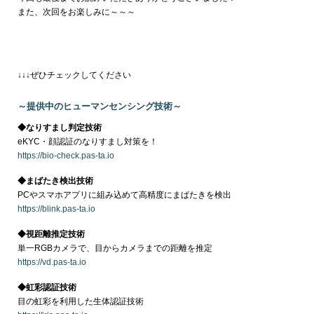
また、次回をお楽しみに～～～
↓↓↓ぜひチェックしてください
～提供中のヒューマンセンシング技術～
◆なりすまし判定技術
eKYC・顔認証のなりすまし対策を！
https://bio-check.pas-ta.io
◆まばたき検出技術
PCやスマホアプリに組み込めて高精度にまばたきを検出
https://blink.pas-ta.io
◆視距離推定技術
単一RGBカメラで、目からカメラまでの距離を推定
https://vd.pas-ta.io
◆虹彩認証技術
目の虹彩を利用した生体認証技術