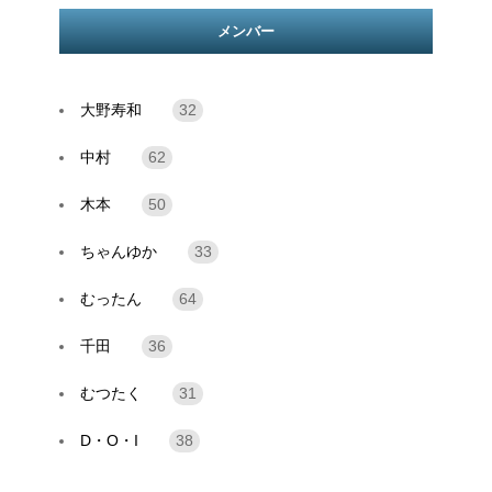
メンバー
大野寿和
32
中村
62
木本
50
ちゃんゆか
33
むったん
64
千田
36
むつたく
31
D・O・I
38