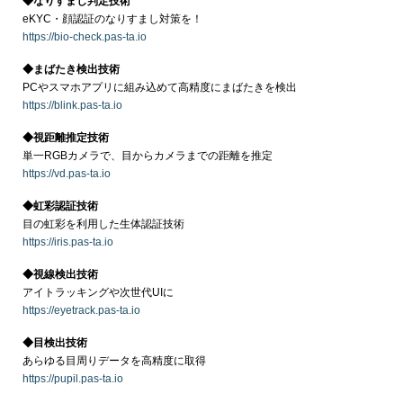
◆なりすまし判定技術
eKYC・顔認証のなりすまし対策を！
https://bio-check.pas-ta.io
◆まばたき検出技術
PCやスマホアプリに組み込めて高精度にまばたきを検出
https://blink.pas-ta.io
◆視距離推定技術
単一RGBカメラで、目からカメラまでの距離を推定
https://vd.pas-ta.io
◆虹彩認証技術
目の虹彩を利用した生体認証技術
https://iris.pas-ta.io
◆視線検出技術
アイトラッキングや次世代UIに
https://eyetrack.pas-ta.io
◆目検出技術
あらゆる目周りデータを高精度に取得
https://pupil.pas-ta.io