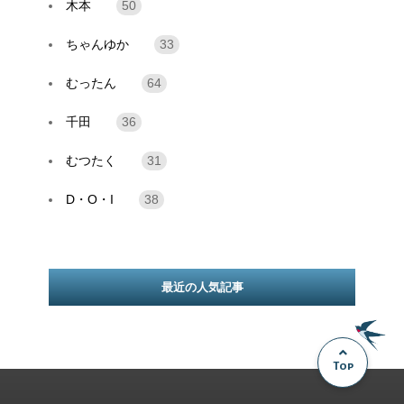
木本
50
ちゃんゆか
33
むったん
64
千田
36
むつたく
31
D・O・I
38
最近の人気記事
Top