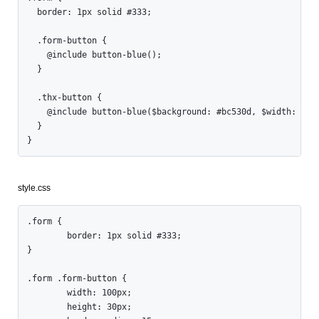
  border: 1px solid #333;

  .form-button {

    @include button-blue();

  }

  .thx-button {

    @include button-blue($background: #bc530d, $width: 150p
  }

}
style.css
.form {

	border: 1px solid #333;

}

.form .form-button {

	width: 100px;

	height: 30px;
