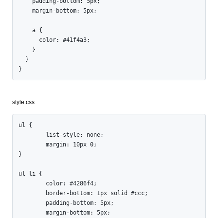
    padding-bottom: 5px;

    margin-bottom: 5px;

    a {

      color: #41f4a3;

    }

  }

}
style.css
ul {

	list-style: none;

	margin: 10px 0;

}

ul li {

	color: #4286f4;

	border-bottom: 1px solid #ccc;

	padding-bottom: 5px;

	margin-bottom: 5px;
