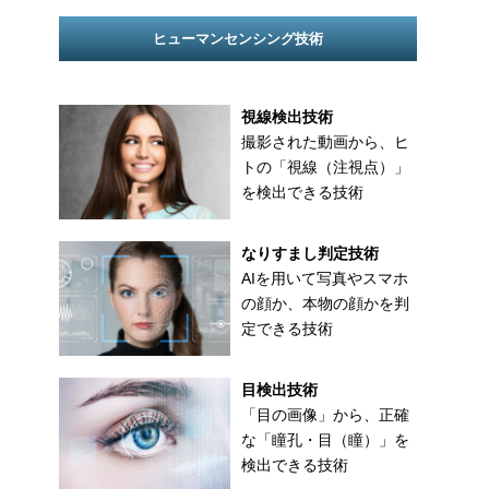
ヒューマンセンシング技術
視線検出技術
撮影された動画から、ヒ
トの「視線（注視点）」
を検出できる技術
なりすまし判定技術
AIを用いて写真やスマホ
の顔か、本物の顔かを判
定できる技術
目検出技術
「目の画像」から、正確
な「瞳孔・目（瞳）」を
検出できる技術