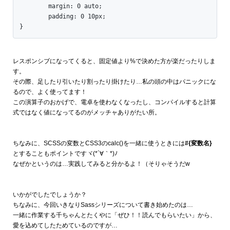
	margin: 0 auto;

	padding: 0 10px;

}
レスポンシブになってくると、固定値より%で決めた方が楽だったりしま
す。
その際、足したり引いたり割ったり掛けたり…私の頭の中はパニックにな
るので、よく使ってます！
この演算子のおかげで、電卓を使わなくなったし、コンパイルすると計算
式ではなく値になってるのがメッチャありがたい所。
ちなみに、SCSSの変数とCSS3のcalc()を一緒に使うときには
#{変数名}
とすることもポイントですヾ(*´∀｀*)ﾉ
なぜかというのは…実践してみると分かるよ！（そりゃそうだw
いかがでしたでしょうか？
ちなみに、今回いきなりSassシリーズについて書き始めたのは…
一緒に作業する千ちゃんとたくやに「ぜひ！！読んでもらいたい」から、
愛を込めてしたためているのですが…