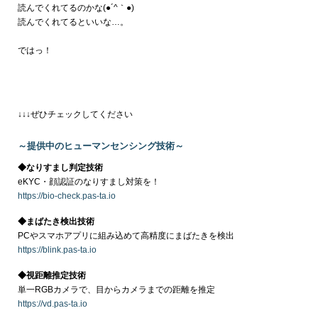
読んでくれてるのかな
(●´^｀●)
読んでくれてるといいな…。
ではっ！
↓↓↓ぜひチェックしてください
～提供中のヒューマンセンシング技術～
◆なりすまし判定技術
eKYC・顔認証のなりすまし対策を！
https://bio-check.pas-ta.io
◆まばたき検出技術
PCやスマホアプリに組み込めて高精度にまばたきを検出
https://blink.pas-ta.io
◆視距離推定技術
単一RGBカメラで、目からカメラまでの距離を推定
https://vd.pas-ta.io