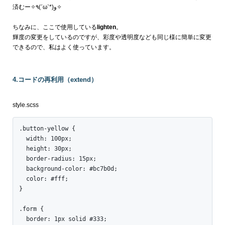
済むー
✧٩(ˊωˋ*)و✧
ちなみに、ここで使用している
lighten
。
輝度の変更をしているのですが、彩度や透明度なども同じ様に簡単に変更
できるので、私はよく使っています。
4.コードの再利用（extend）
style.scss
.button-yellow {

  width: 100px;

  height: 30px;

  border-radius: 15px;

  background-color: #bc7b0d;

  color: #fff;

}

.form {

  border: 1px solid #333;
