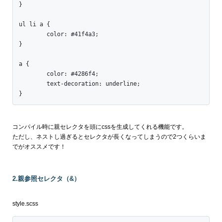
}

ul li a {

	color: #41f4a3;

}

a {

	color: #4286f4;

	text-decoration: underline;

}
コンパイル時に親セレクタを頭にcssを生成してくれる機能です。
ただし、ネストし過ぎるとセレクタが長くなってしまうので2つくらいま
でがオススメです！
2.親参照セレクタ（&）
style.scss