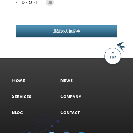
D・O・I
38
最近の人気記事
Top
Home
News
Services
Company
Blog
Contact