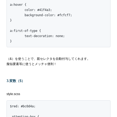
a:hover {

	color: #41f4a3;

	background-color: #fcfcf7;

}

a:first-of-type {

	text-decoration: none;

}
（&）を使うことで、親セレクタを自動付与してくれます。
擬似要素等に使うとメッチャ便利！
3.変数（$）
style.scss
$red: #bc0d4a;

.attention-box {
