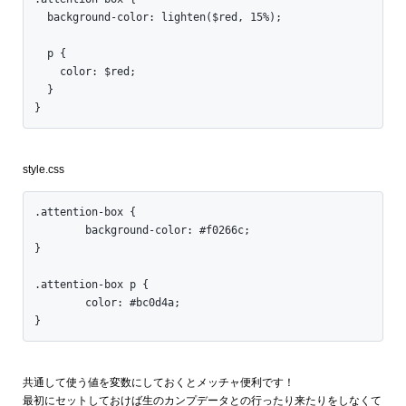
  background-color: lighten($red, 15%);

  p {

    color: $red;

  }

}
style.css
.attention-box {

	background-color: #f0266c;

}

.attention-box p {

	color: #bc0d4a;

}
共通して使う値を変数にしておくとメッチャ便利です！
最初にセットしておけば生のカンプデータとの行ったり来たりをしなくて