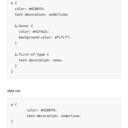
a {

  color: #4286f4;

  text-decoration: underline;

  &:hover {

    color: #41f4a3;

    background-color: #fcfcf7;

  }

  &:first-of-type {

    text-decoration: none;

  }

}
style.css
a {

	color: #4286f4;

	text-decoration: underline;

}
