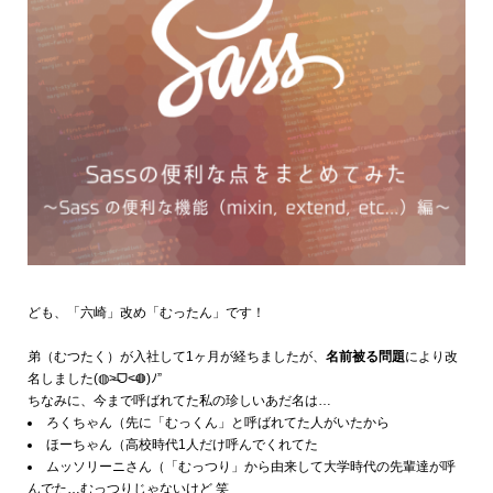
ども、「六崎」改め「むったん」です！
弟（むつたく）が入社して1ヶ月が経ちましたが、
名前被る問題
により改
名しました
(◍˃̶ᗜ˂̶◍)ﾉ”
ちなみに、今まで呼ばれてた私の珍しいあだ名は…
ろくちゃん（先に「むっくん」と呼ばれてた人がいたから
ほーちゃん（高校時代1人だけ呼んでくれてた
ムッソリーニさん（「むっつり」から由来して大学時代の先輩達が呼
んでた…
むっつりじゃないけど 笑