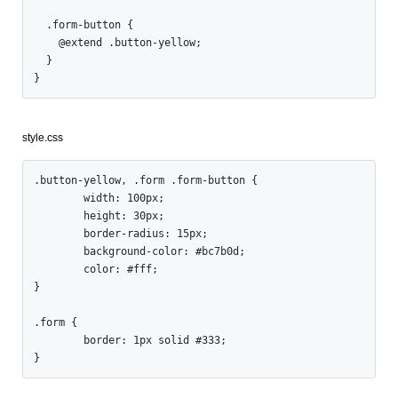
  .form-button {

    @extend .button-yellow;

  }

}
style.css
.button-yellow, .form .form-button {

	width: 100px;

	height: 30px;

	border-radius: 15px;

	background-color: #bc7b0d;

	color: #fff;

}

.form {

	border: 1px solid #333;

}