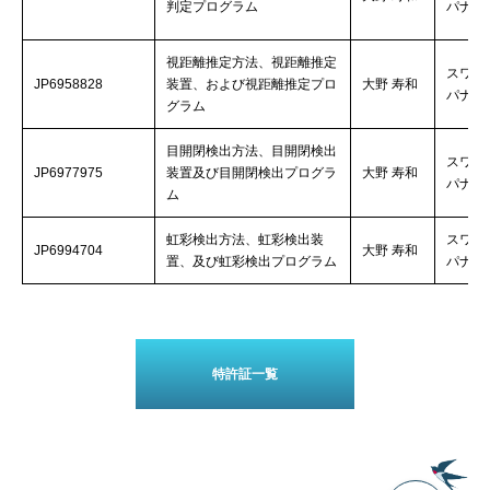
判定プログラム
パナソ
視距離推定方法、視距離推定
スワロ
JP6958828
装置、および視距離推定プロ
大野 寿和
パナソ
グラム
目開閉検出方法、目開閉検出
スワロ
JP6977975
装置及び目開閉検出プログラ
大野 寿和
パナソ
ム
虹彩検出方法、虹彩検出装
スワロ
JP6994704
大野 寿和
置、及び虹彩検出プログラム
パナソ
特許証一覧