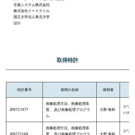
京葉システム株式会社
株式会社イードクトル
国立大学法人東北大学
ほか
取得特許
特許番号
発明の名称
発明者
画像処理方法、画像処理装
スワロ
JP6717477
置、 及び画像処理プログラ
大野 寿和
パナソ
ム
画像処理方法、画像処理装
スワロ
JP6721169
置、 及び画像処理プログラ
大野 寿和