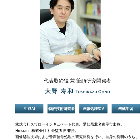
代表取締役 兼 筆頭研究開発者
大野 寿和
Toshikazu Ohno
生成AI
特許技術研究者
画像処理/CV
機械学習
株式会社スワローインキュベート代表。愛知県北名古屋市出身。
Hmcomm株式会社
社外監査役 兼務。
画像処理技術および音声信号処理の研究開発を行い、自身の発明のうち、