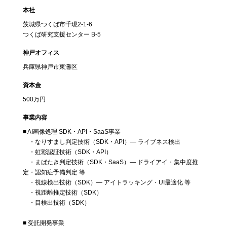
本社
茨城県つくば市千現2-1-6
つくば研究支援センター B-5
神戸オフィス
兵庫県神戸市東灘区
資本金
500万円
事業内容
■ AI画像処理 SDK・API・SaaS事業
・なりすまし判定技術（SDK・API）— ライブネス検出
・虹彩認証技術（SDK・API）
・まばたき判定技術（SDK・SaaS）— ドライアイ・集中度推
定・認知症予備判定 等
・視線検出技術（SDK）— アイトラッキング・UI最適化 等
・視距離推定技術（SDK）
・目検出技術（SDK）
■ 受託開発事業